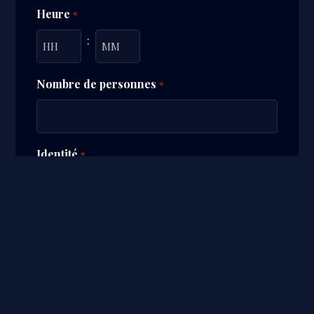
-
Heure
*
AAAA
:
Heures
Minutes
Nombre de personnes
*
Identité
*
Prénom
Nom
Société